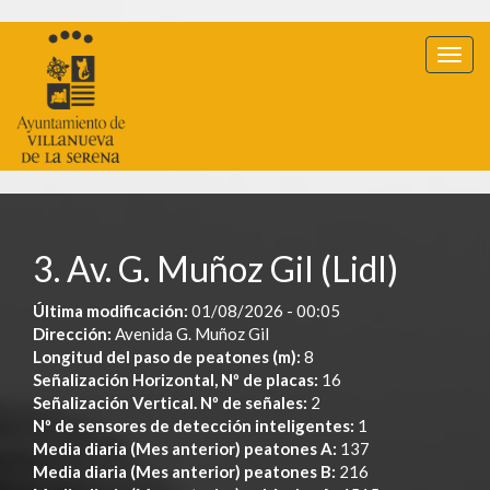
Ir
al
Togg
contenido
navig
principal
3. Av. G. Muñoz Gil (Lidl)
Última modificación:
01/08/2026 - 00:05
Dirección:
Avenida G. Muñoz Gil
Longitud del paso de peatones (m):
8
Señalización Horizontal, Nº de placas:
16
Señalización Vertical. Nº de señales:
2
Nº de sensores de detección inteligentes:
1
Media diaria (Mes anterior) peatones A:
137
Media diaria (Mes anterior) peatones B:
216