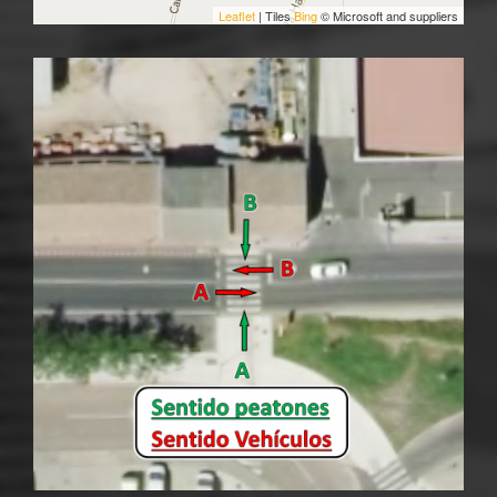
Leaflet
| Tiles
Bing
© Microsoft and suppliers